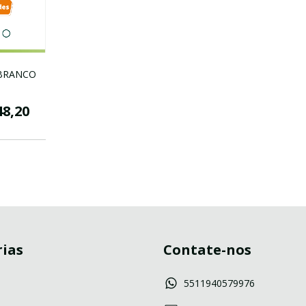
 BRANCO
48,20
ias
Contate-nos
5511940579976