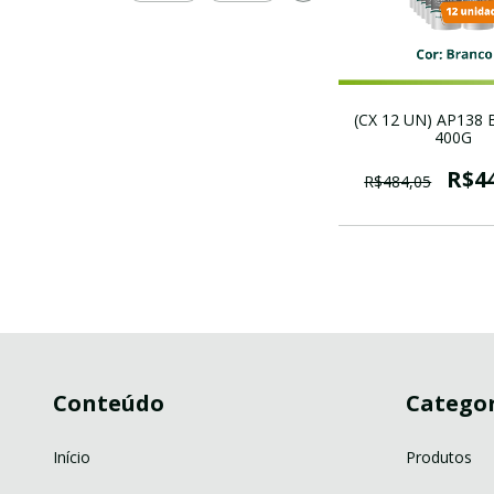
(CX 12 UN) AP138
400G
R$4
R$484,05
Conteúdo
Categor
Início
Produtos