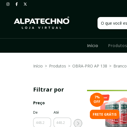
Início
Produto
Início
>
Produtos
>
OBRA-PRO AP 138
>
Branco
Filtrar por
7
%
OFF
Preço
De
Até
FRETE GRÁTIS