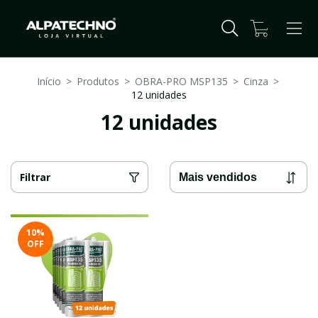
0
Início
>
Produtos
>
OBRA-PRO MSP135
>
Cinza
>
12 unidades
12 unidades
Filtrar
10
%
OFF